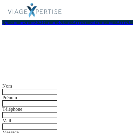
Qui sommes nous
FAQ
Tutoriels
Tarifs
Accès client
Formations
Accès 
Nom
Prénom
Téléphone
Mail
Message