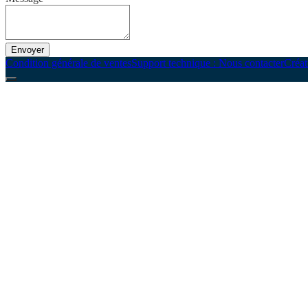
Envoyer
Condition générale de ventes
Support technique : Nous contacter
Créat